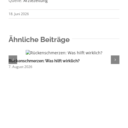
Quelle:
Ä
rztezeitung
18. Juni 2026
Ähnliche Beiträge
Rückenschmerzen: Was hilft wirklich?
K
7. August 2026
6