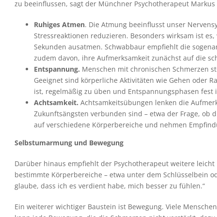
zu beeinflussen, sagt der Münchner Psychotherapeut Markus
Ruhiges Atmen
. Die Atmung beeinflusst unser Nerven
Stressreaktionen reduzieren. Besonders wirksam ist es
Sekunden ausatmen. Schwabbaur empfiehlt die sogenan
zudem davon, ihre Aufmerksamkeit zunächst auf die sch
Entspannung.
Menschen mit chronischen Schmerzen ste
Geeignet sind körperliche Aktivitäten wie Gehen oder R
ist, regelmäßig zu üben und Entspannungsphasen fest in
Achtsamkeit.
Achtsamkeitsübungen lenken die Aufmerks
Zukunftsängsten verbunden sind – etwa der Frage, ob 
auf verschiedene Körperbereiche und nehmen Empfind
Selbstumarmung und Bewegung
Darüber hinaus empfiehlt der Psychotherapeut weitere leich
bestimmte Körperbereiche – etwa unter dem Schlüsselbein ode
glaube, dass ich es verdient habe, mich besser zu fühlen.“
Ein weiterer wichtiger Baustein ist Bewegung. Viele Mensche