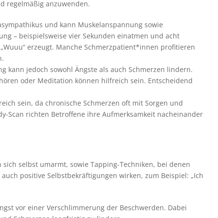
 und regelmäßig anzuwenden.
arasympathikus und kann Muskelanspannung sowie
mung – beispielsweise vier Sekunden einatmen und acht
„Wuuu“ erzeugt. Manche Schmerzpatient*innen profitieren
n.
 kann jedoch sowohl Ängste als auch Schmerzen lindern.
hören oder Meditation können hilfreich sein. Entscheidend
eich sein, da chronische Schmerzen oft mit Sorgen und
y-Scan richten Betroffene ihre Aufmerksamkeit nacheinander
n sich selbst umarmt, sowie Tapping-Techniken, bei denen
uch positive Selbstbekräftigungen wirken, zum Beispiel: „Ich
 Angst vor einer Verschlimmerung der Beschwerden. Dabei