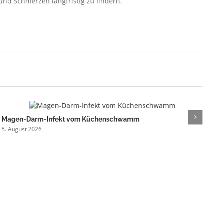
und Schmerzen langfristig zu lindern.
Magen-Darm-Infekt vom Küchenschwamm
R
5. August 2026
4