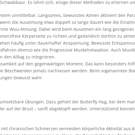
 Schwabbaur. Es lohnt sich, einige dieser Methoden zu erlernen
system unmittelbar. Langsames, bewusstes Atmen aktiviert den P
, wenn die Ausatmung etwa doppelt so lange dauert wie die Einat
nte Wuu-Atmung: Dabei wird beim Ausatmen ein lang gezogenes 
merzfreie Körperseite zu richten und gedanklich dorthin zu atme
hen häufig unter dauerhafter Anspannung. Bewusste Entspannung
adfahren ebenso wie die Progressive Muskelrelaxation. Auch Musik
 den Alltag zu integrieren.
amkeit auf den gegenwärtigen Moment. Das kann besonders hilfr
die Beschwerden jemals nachlassen werden. Beim sogenannten Bod
ungen bewusst wahr.
t umsetzbare Übungen. Dazu gehört der Butterfly Hug, bei dem ma
r auf der Brust – sanft abgeklopft werden. Unterstützend können a
n mit chronischen Schmerzen vermeiden körperliche Aktivität aus