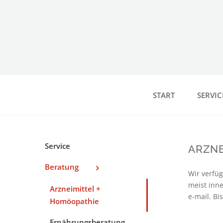
Zum
Inhalt
springen
START
SERVIC
Service
ARZNE
Beratung
Wir verfüg
meist inne
Arzneimittel +
e-mail. Bi
Homöopathie
Ernährungsberatung